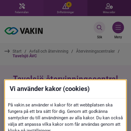
4
Felanmälan
Driftstörningar
Mina sidor
Sök
Meny
Start
Avfall och återvinning
Återvinningscentraler
Tavelsjö ÅVC
Tavelsjö återvinningscentral
Vi använder kakor (cookies)
Här kan privatpersoner lämna in återbruk, 
grovavfall, förpackningar, trädgårdsavfall och farligt 
På vakin.se använder vi kakor för att webbplatsen ska
avfall.
fungera på ett bra sätt för dig. Genom att godkänna
samtycker du till användningen av alla kakor. Du kan också
välja att anpassa vilka kakor som får användas genom att
Hitta hit
klicka på inställningar.