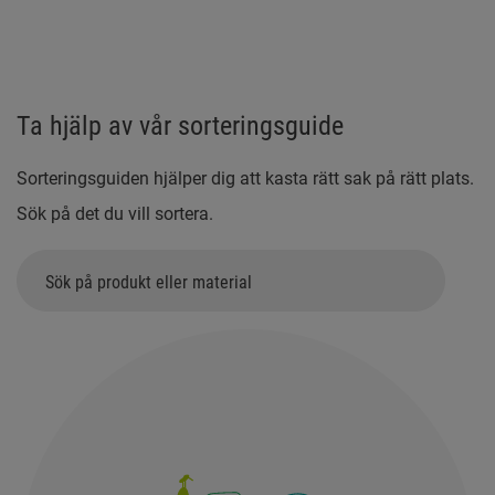
snabbt tar över på
återvinningsce
bekostnad av andra
Här är några ti
växter. Därför är
ett smidigt be
det viktigt att
med ditt bygg-
Ta hjälp av vår sorteringsguide
hantera dem på
rivningsavfall.
rätt sätt när du
Sorteringsguiden hjälper dig att kasta rätt sak på rätt plats.
lämnar växtavfall
Sök på det du vill sortera.
på din
återvinningscentral,
för att undvika att
de fortsätter
spridas vidare med
frön eller växtdelar.