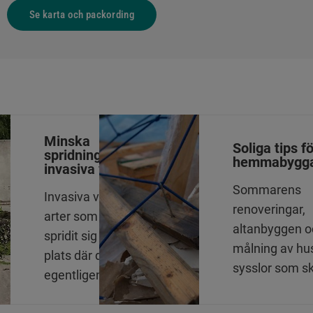
Se karta och packording
Minska
Soliga tips fö
spridningen av
hemmabygg
invasiva växter
Sommarens
Invasiva växter är
renoveringar,
arter som har
altanbyggen o
spridit sig till en
målning av hu
plats där de
sysslor som s
egentligen inte hör
högtryck även
hemma, och som
våra