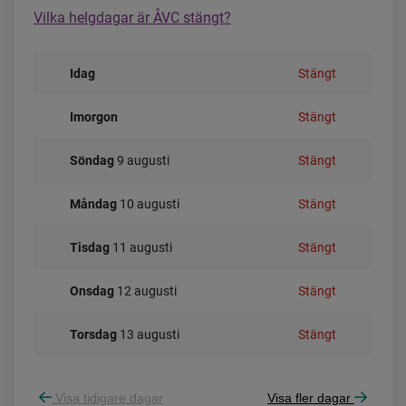
Vilka helgdagar är ÅVC stängt?
07-13 Det finns fortfarande en del fågelungar
på ÅVC som inte är flygfärdiga ännu. Vi kollar
varje vecka och öppnar ÅVC så snart vi kan.
Idag
Stängt
2026-06-16 På grund av häckande fåglar
behöver återvinningscentralen i Tavelsjö
Imorgon
Stängt
stänga tillfälligt. Det är fiskmås och
silvertärna som valt att häcka hos oss.
söndag
9 augusti
Stängt
Fågelbon med ägg och ungar är fredade och
föräldrarna försvarar sina bon och ungar.
måndag
10 augusti
Stängt
Därför stänger vi ÅVC till dess att
fågelungarna är flygfärdiga om några veckor.
tisdag
11 augusti
Stängt
Vi öppnar så snart vi kan. Tack för din
förståelse. Vill du ha SMS vid driftstörningar?
onsdag
12 augusti
Stängt
Här hittar du mer information om vår SMS-
och talsvarstjänst.
torsdag
13 augusti
Stängt
Visa tidigare dagar
Visa fler dagar