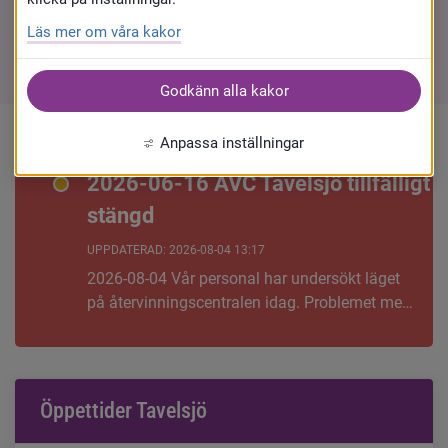
Läs mer om våra kakor
Vad kan jag lämna på Tavelsjö ÅVC?
Godkänn alla kakor
Anpassa inställningar
2026-06-16 ÅVC Tavelsjö tillfälligt
stängd
UPPDATERAD:
2026-08-04 13:17
2026-08-04 Vår personal har undersökt läget
på återvinningscentralen idag. Problemet med
de häckande fåglarna kvarstår. Vi gör en ny
uppdatering nästa vecka. 2026-07-28 Vår
personal har återigen varit ut för att
undersöka läget på återvinningscentralen.
Öppettider Tavelsjö
Problemet med de häckande fåglarna består.
Vi gör en ny uppdatering nästa vecka. 2026-