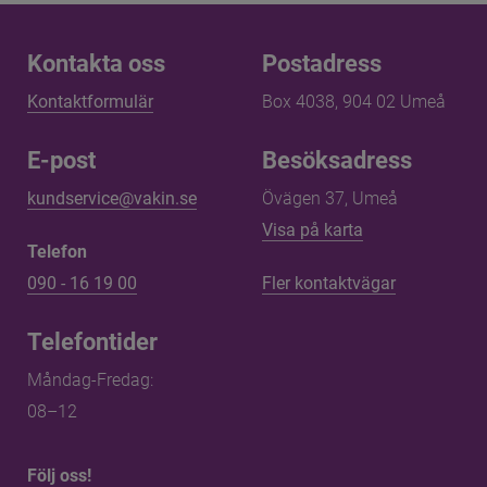
Kontakta oss
Kontakta oss
Postadress
Kontaktformulär
Box 4038, 904 02 Umeå
E-post
Besöksadress
kundservice@vakin.se
Övägen 37, Umeå
Länk till annan 
Visa på karta
Telefon
090 - 16 19 00
Fler kontaktvägar
Telefontider
Måndag-Fredag: 
08–12
Följ oss!