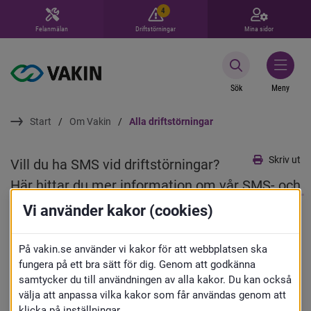
4
Felanmälan
Driftstörningar
Mina sidor
Sök
Meny
Start
Om Vakin
Alla driftstörningar
Skriv ut
Vill du ha SMS vid driftstörningar? 
Här hittar du mer information om vår SMS- och 
talsvarstjänst.
Vi använder kakor (cookies)
Driftstörningar
På vakin.se använder vi kakor för att webbplatsen ska
fungera på ett bra sätt för dig. Genom att godkänna
samtycker du till användningen av alla kakor. Du kan också
Typ av driftstörning
välja att anpassa vilka kakor som får användas genom att
klicka på inställningar.