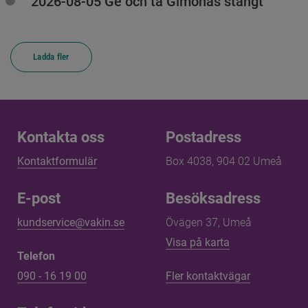
2026-08-05 Ge och ta Gimonäs stängt
Ladda fler
Kontakta oss
Kontakta oss
Postadress
Kontaktformulär
Box 4038, 904 02 Umeå
E-post
Besöksadress
kundservice@vakin.se
Övägen 37, Umeå
Länk till annan 
Visa på karta
Telefon
090 - 16 19 00
Fler kontaktvägar