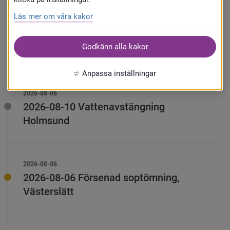
Kommun
Läs mer om våra kakor
Pågående arbete
Åtgärdat
Planerade
Godkänn alla kakor
Anpassa inställningar
2026-08-06
2026-08-10 Vattenavstängning
Holmsund
2026-08-06
2026-08-06 Försenad soptömning,
Västerslätt