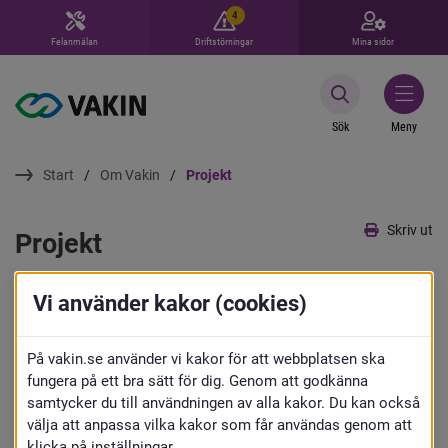
4
Felanmälan
Driftstörningar
Mina sidor
Sök
Meny
Start
Om Vakin
Projekt
Skriv ut
Projekt
För att bygga det hållbara samhället ska 
Vi använder kakor (cookies)
vi säkra fungerande vatten- och 
På vakin.se använder vi kakor för att webbplatsen ska
avfallstjänster nu och i framtiden. Här 
fungera på ett bra sätt för dig. Genom att godkänna
hittar du våra pågående och planerade 
samtycker du till användningen av alla kakor. Du kan också
välja att anpassa vilka kakor som får användas genom att
arbeten och projekt.
klicka på inställningar.