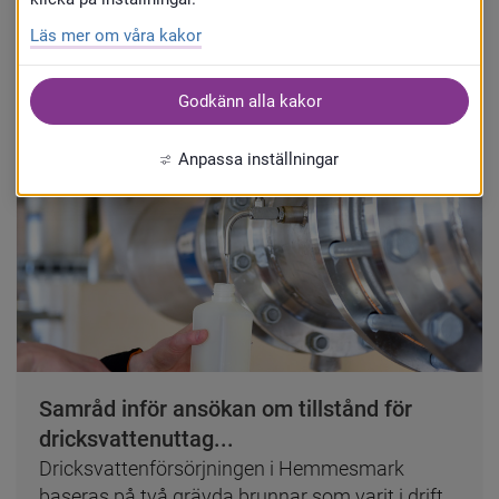
Läs mer om våra kakor
Status på projekt
Godkänn alla kakor
Kommun
Anpassa inställningar
Samråd inför ansökan om tillstånd för
dricksvattenuttag...
Dricksvattenförsörjningen i Hemmesmark
baseras på två grävda brunnar som varit i drift