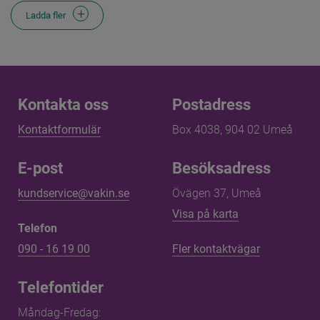
Ladda fler
Kontakta oss
Kontakta oss
Postadress
Kontaktformulär
Box 4038, 904 02 Umeå
E-post
Besöksadress
kundservice@vakin.se
Övägen 37, Umeå
Länk till annan 
Visa på karta
Telefon
090 - 16 19 00
Fler kontaktvägar
Telefontider
Måndag-Fredag: 