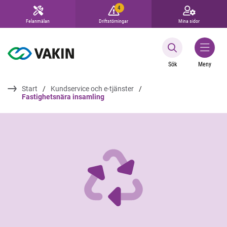
4
Felanmälan
Driftstörningar
Mina sidor
Sök
Meny
Start
Kundservice och e-tjänster
Fastighetsnära insamling