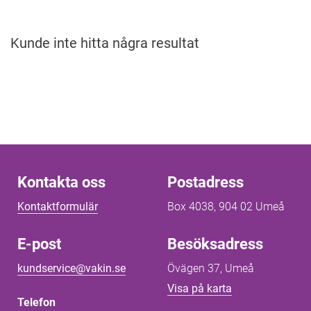
Kunde inte hitta några resultat
Kontakta oss
Kontakta oss
Postadress
Kontaktformulär
Box 4038, 904 02 Umeå
E-post
Besöksadress
kundservice@vakin.se
Övägen 37, Umeå
Länk till annan 
Visa på karta
Telefon