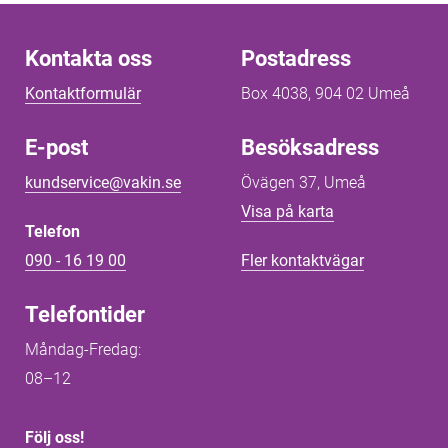
Kontakta oss
Kontakta oss
Postadress
Kontaktformulär
Box 4038, 904 02 Umeå
E-post
Besöksadress
kundservice@vakin.se
Övägen 37, Umeå
Länk till annan 
Visa på karta
Telefon
090 - 16 19 00
Fler kontaktvägar
Telefontider
Måndag-Fredag: 
08–12
Följ oss!