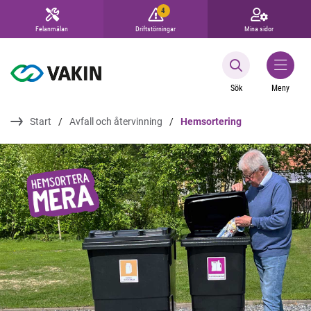
4
Felanmälan
Driftstörningar
Mina sidor
Sök
Meny
Start
Avfall och återvinning
Hemsortering