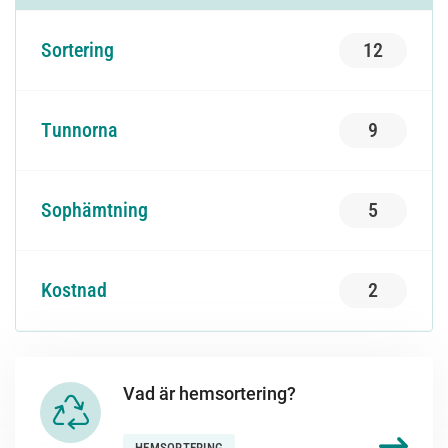
sortering
12
tunnorna
9
sophämtning
5
kostnad
2
Vad är hemsortering?
HEMSORTERING