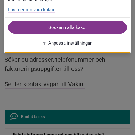
Läs mer om våra kakor
Om du behöver göra en felanmälan, använd 
istället 
detta formulär, 
eller vid akuta 
Godkänn alla kakor
problem ring 
090-16 19 00
 dygnet runt.
Anpassa inställningar
Söker du adresser, telefonummer och 
faktureringsuppgifter till oss?
Se fler kontaktvägar till Vakin.
Kontakta oss