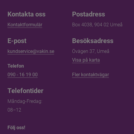
Kontakta oss
Kontakta oss
Postadress
Kontaktformulär
Box 4038, 904 02 Umeå
E-post
Besöksadress
kundservice@vakin.se
Övägen 37, Umeå
Länk till annan 
Visa på karta
Telefon
090 - 16 19 00
Fler kontaktvägar
Telefontider
Måndag-Fredag: 
08–12
Följ oss!