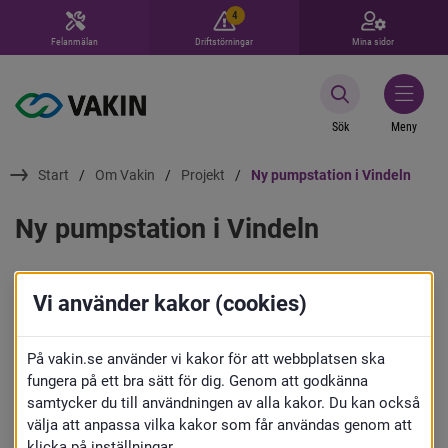
4
Felanmälan
Driftstörningar
Mina sidor
Sök
Meny
Start
Om Vakin
Projekt
Ny pumpstation i Vindeln
Ny pumpstation i Vindeln
Pumpstationen vid Hans-Göransdalen 
Vi använder kakor (cookies)
kommer att bytas ut. Den nuvarande 
anläggningen är i dåligt skick och 
På vakin.se använder vi kakor för att webbplatsen ska
fungera på ett bra sätt för dig. Genom att godkänna
behöver förnyas. Projektet innebär att vi 
samtycker du till användningen av alla kakor. Du kan också
anlägger en ny pumpstation som ska 
välja att anpassa vilka kakor som får användas genom att
klicka på inställningar.