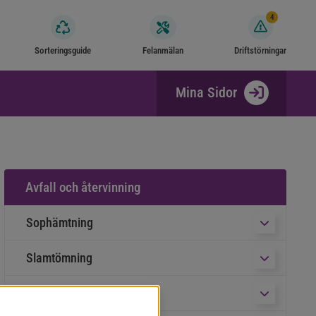
4
Sorteringsguide
Felanmälan
Driftstörningar
Mina Sidor
Avfall och återvinning
Sophämtning
Undermeny f
Slamtömning
Undermeny f
Återvinningscentraler
Undermeny fö