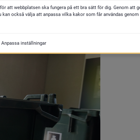
eras på samma sätt som för 
för att webbplatsen ska fungera på ett bra sätt för dig. Genom att 
u kan också välja att anpassa vilka kakor som får användas genom at
Anpassa inställningar