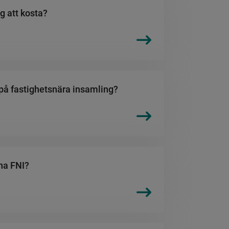
 att kosta?
 på fastighetsnära insamling?
 ha FNI?