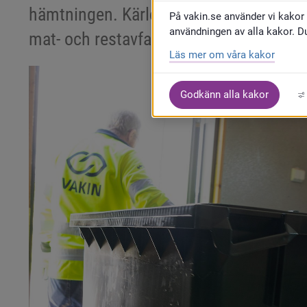
hämtningen. Kärlen kommer då att hant
På vakin.se använder vi kakor 
användningen av alla kakor. D
mat- och restavfall.
Läs mer om våra kakor
Godkänn alla kakor