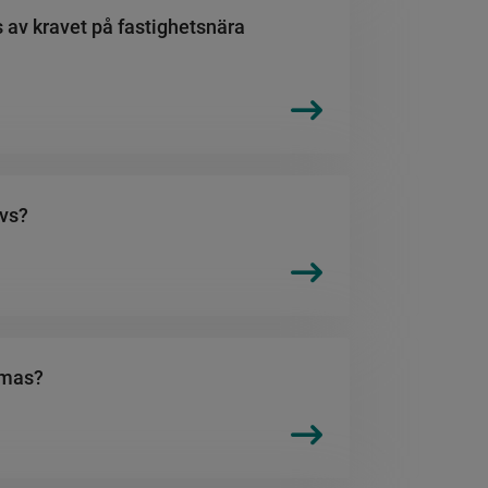
 av kravet på fastighetsnära
övs?
rmas?