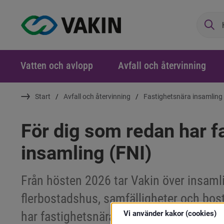
Sö
Vatten och avlopp
Avfall och återvinning
Start
Avfall och återvinning
Fastighetsnära insamling 
För dig som redan har f
insamling (FNI)
Från hösten 2026 tar Vakin över insamli
flerbostadshus, samfälligheter och bos
Vi använder kakor (cookies)
har fastighetsnära insamling. Det innebä