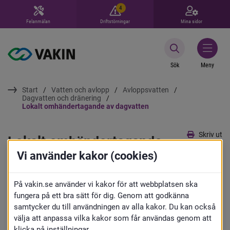
4
Felanmälan
Driftstörningar
Mina sidor
Sök
Meny
Start
Vatten och avlopp
Avloppsvatten
Dagvatten och dränering
Lokalt omhändertagande av dagvatten
Skriv ut
Lokalt omhändertagande 
Vi använder kakor (cookies)
av dagvatten
På vakin.se använder vi kakor för att webbplatsen ska
Som fastighetsägare kan du bidra till att 
fungera på ett bra sätt för dig. Genom att godkänna
samtycker du till användningen av alla kakor. Du kan också
förbättra vår miljö och skapa en bra 
välja att anpassa vilka kakor som får användas genom att
vattenbalans genom att koppla din 
klicka på inställningar.