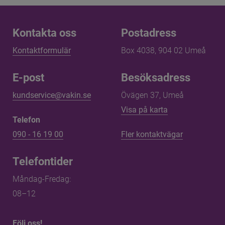
Kontakta oss
Kontakta oss
Postadress
Kontaktformulär
Box 4038, 904 02 Umeå
E-post
Besöksadress
kundservice@vakin.se
Övägen 37, Umeå
Länk till annan 
Visa på karta
Telefon
090 - 16 19 00
Fler kontaktvägar
Telefontider
Måndag-Fredag: 
08–12
Följ oss!