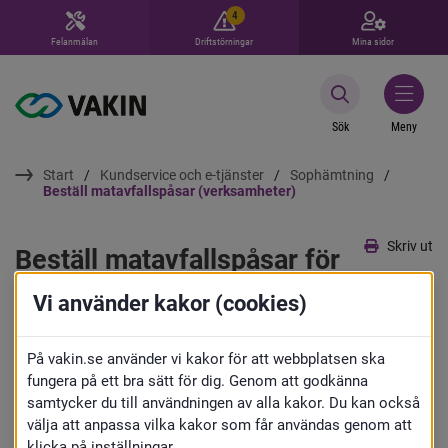
4
Felanmälan
Driftstörningar
Mina sidor
Sök
Meny
Start
Kundservice och e-tjänster
Sophämtning
Beställ matavfallspåsar (verksamheter)
Skriv ut
Beställ matavfallspåsar för 
verksamheter
Vi använder kakor (cookies)
Här kan verksamheter beställa 
På vakin.se använder vi kakor för att webbplatsen ska
fungera på ett bra sätt för dig. Genom att godkänna
matavfallspåsar. Leverans sker 
samtycker du till användningen av alla kakor. Du kan också
välja att anpassa vilka kakor som får användas genom att
månadsvis, därför måste du beställa 
klicka på inställningar.