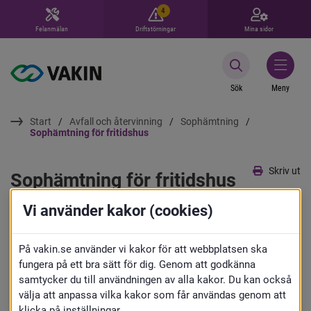
4
Felanmälan
Driftstörningar
Mina sidor
Sök
Meny
Start
Avfall och återvinning
Sophämtning
Sophämtning för fritidshus
Skriv ut
Sophämtning för fritidshus
Vi använder kakor (cookies)
Fritidshus kan ha gemensamma 
hämtplatser i området som får användas 
På vakin.se använder vi kakor för att webbplatsen ska
fungera på ett bra sätt för dig. Genom att godkänna
under sommarsäsongen, eller egna 
samtycker du till användningen av alla kakor. Du kan också
soptunnor som får användas året runt. 
välja att anpassa vilka kakor som får användas genom att
klicka på inställningar.