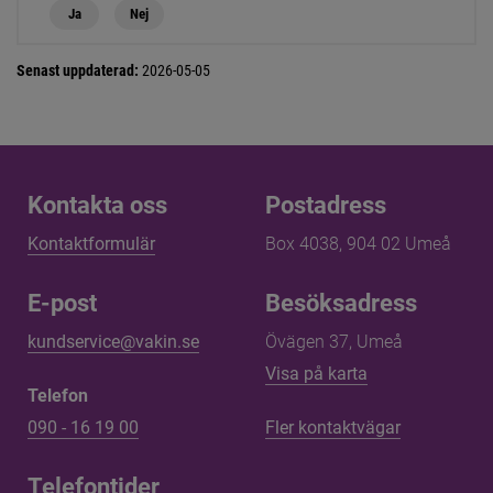
Ja
Nej
Senast uppdaterad:
2026-05-05
Kontakta oss
Kontakta oss
Postadress
Kontaktformulär
Box 4038, 904 02 Umeå
E-post
Besöksadress
kundservice@vakin.se
Övägen 37, Umeå
Länk till annan 
Visa på karta
Telefon
090 - 16 19 00
Fler kontaktvägar
Telefontider