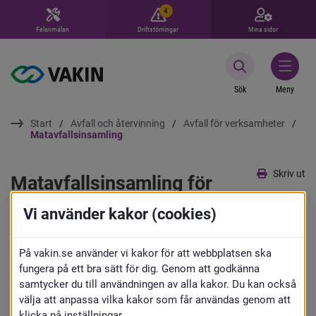
4
Felanmälan
Driftstörningar
Mina sidor
Sök
Meny
Start
Avfall och återvinning
Avfall för verksamheter
Matavfallsinsamling
Skriv ut
Matavfallsinsamling för 
verksamheter
Vi använder kakor (cookies)
Matavfall är matrester från tallriken i 
På vakin.se använder vi kakor för att webbplatsen ska
fungera på ett bra sätt för dig. Genom att godkänna
restaurangen, personalens lunchrum 
samtycker du till användningen av alla kakor. Du kan också
välja att anpassa vilka kakor som får användas genom att
eller matavfall från livsmedelsbutiker. 
klicka på inställningar.