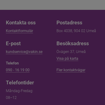
Kontakta oss
Kontakta oss
Postadress
Kontaktformulär
Box 4038, 904 02 Umeå
E-post
Besöksadress
kundservice@vakin.se
Övägen 37, Umeå
Länk till annan 
Visa på karta
Telefon
090 - 16 19 00
Fler kontaktvägar
Telefontider
Måndag-Fredag: 
08–12