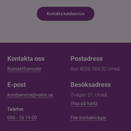
Kontakta kundservice
Kontakta oss
Kontakta oss
Postadress
Kontaktformulär
Box 4038, 904 02 Umeå
E-post
Besöksadress
kundservice@vakin.se
Övägen 37, Umeå
Länk till annan 
Visa på karta
Telefon
090 - 16 19 00
Fler kontaktvägar