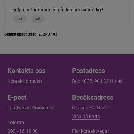
Hjälpte informationen på den här sidan dig?
Ja
Nej
Senast uppdaterad:
2026-07-03
Kontakta oss
Kontakta oss
Postadress
Kontaktformulär
Box 4038, 904 02 Umeå
E-post
Besöksadress
kundservice@vakin.se
Övägen 37, Umeå
Länk till annan 
Visa på karta
Telefon
090 - 16 19 00
Fler kontaktvägar