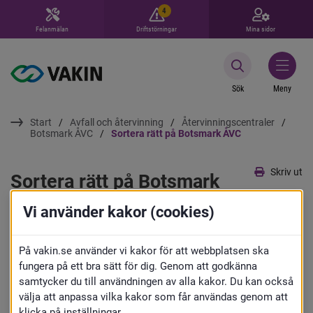
4
Felanmälan
Driftstörningar
Mina sidor
Sök
Meny
Start
Avfall och återvinning
Återvinningscentraler
Botsmark ÅVC
Sortera rätt på Botsmark ÅVC
Skriv ut
Sortera rätt på Botsmark 
ÅVC
Vi använder kakor (cookies)
Vi hjälper gärna till och berättar om vad 
På vakin.se använder vi kakor för att webbplatsen ska
fungera på ett bra sätt för dig. Genom att godkänna
som ska sorteras var men du får själv 
samtycker du till användningen av alla kakor. Du kan också
välja att anpassa vilka kakor som får användas genom att
lasta av ditt avfall.
klicka på inställningar.