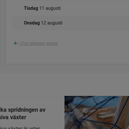
tisdag
11 augusti
onsdag
12 augusti
Visa tidigare dagar
ka spridningen av
siva växter
iva växter är arter