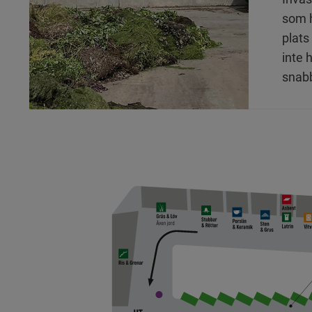
som ha
plats
inte
snabb
beko
växte
vikti
på rä
växta
återv
att u
forts
med f