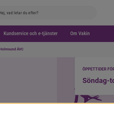
Sök
k
Kundservice och e-tjänster
Om Vakin
Holmsund ÅVC
ÖPPETTIDER FÖ
Söndag-t