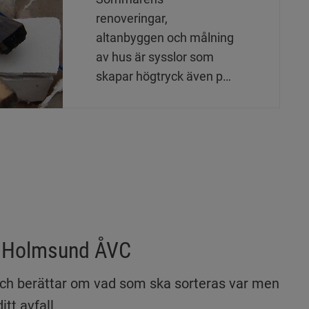
renoveringar,
altanbyggen och målning
av hus är sysslor som
skapar högtryck även på
våra
återvinningscentraler.
Här är några tips för ett
smidigt besök med ditt
bygg- och rivningsavfall.
på Holmsund ÅVC
l och berättar om vad som ska sorteras var men 
itt avfall.