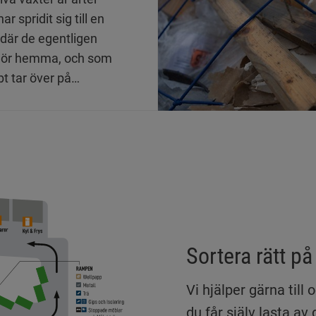
r spridit sig till en
 där de egentligen
 hör hemma, och som
t tar över på
stnad av andra
r. Därför är det
gt att hantera dem
tt sätt när du lämnar
vfall på din
inningscentral, för
ndvika att de
ätter spridas vidare
Sortera rätt 
rön eller växtdelar.
Vi hjälper gärna til
du får själv lasta av d