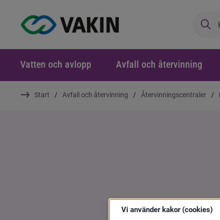
Sö
Vatten och avlopp
Avfall och återvinning
Start
Avfall och återvinning
Återvinningscentraler
Vi använder kakor (cookies)