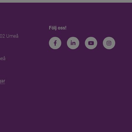
Följ oss!
 02 Umeå
Facebook
LinkedIn
Youtube
Instagr
meå
änk till annan webbplats.
gar