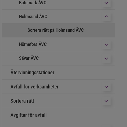
Botsmark ÅVC
Undermeny f
Holmsund ÅVC
Undermeny 
Sortera rätt på Holmsund ÅVC
Hörnefors ÅVC
Undermeny f
Sävar ÅVC
Undermeny f
Återvinningsstationer
Avfall för verksamheter
Undermeny fö
Sortera rätt
Undermeny fö
Avgifter för avfall