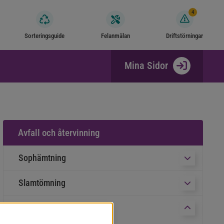
4
Sorteringsguide
Felanmälan
Driftstörningar
Mina Sidor
Avfall och återvinning
Sophämtning
Undermeny f
Slamtömning
Undermeny f
Återvinningscentraler
Undermeny fö