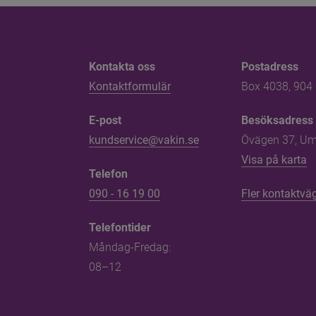
Kontakta oss
Kontakta oss
Postadress
Kontaktformulär
Box 4038, 904
E-post
Besöksadress
kundservice@vakin.se
Övägen 37, U
L
Visa på karta
Telefon
090 - 16 19 00
Fler kontaktvä
Telefontider
Måndag-Fredag: 
08–12