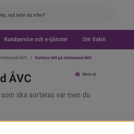
Sök
k
Kundservice och e-tjänster
Om Vakin
Holmsund ÅVC
Sortera rätt på Holmsund ÅVC
nd ÅVC
Skriv ut
d som ska sorteras var men du 