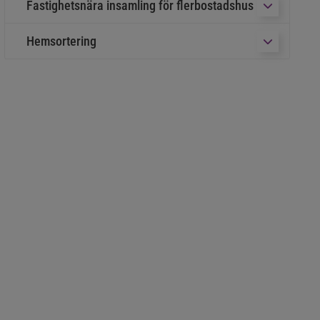
Fastighetsnära insamling för flerbostadshus
Undermeny fö
Hemsortering
Undermeny f