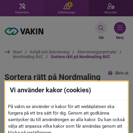
4
Felanmälan
Driftstörningar
Mina sidor
Sök
Meny
Start
Avfall och återvinning
Återvinningscentraler
Nordmaling ÅVC
Sortera rätt på Nordmaling ÅVC
Skriv ut
Sortera rätt på Nordmaling 
ÅVC
Vi använder kakor (cookies)
Vi hjälper gärna till och berättar om vad 
På vakin.se använder vi kakor för att webbplatsen ska
fungera på ett bra sätt för dig. Genom att godkänna
som ska sorteras var men du får själv 
samtycker du till användningen av alla kakor. Du kan också
välja att anpassa vilka kakor som får användas genom att
lasta av ditt avfall.
klicka på inställningar.