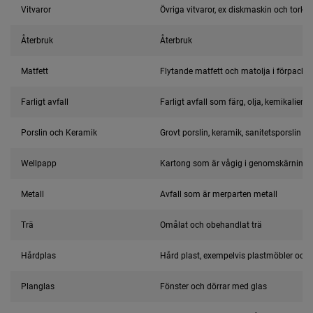
Vitvaror
Övriga vitvaror, ex diskmaskin och torkt
Återbruk
Återbruk
Matfett
Flytande matfett och matolja i förpackn
Farligt avfall
Farligt avfall som färg, olja, kemikalier 
Porslin och Keramik
Grovt porslin, keramik, sanitetsporslin o
Wellpapp
Kartong som är vågig i genomskärning
Metall
Avfall som är merparten metall
Trä
Omålat och obehandlat trä
Hårdplas
Hård plast, exempelvis plastmöbler och 
Planglas
Fönster och dörrar med glas