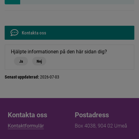
Kontakta oss
Hjälpte informationen på den här sidan dig?
Ja
Nej
Senast uppdaterad:
2026-07-03
Kontakta oss
Kontakta oss
Postadress
Kontaktformulär
Box 4038, 904 02 Umeå