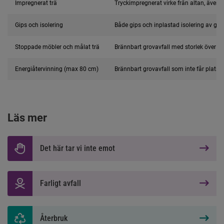
Impregnerat trä
Tryckimpregnerat virke från altan, även s
Gips och isolering
Både gips och inplastad isolering av glas
Stoppade möbler och målat trä
Brännbart grovavfall med storlek över 8
Energiåtervinning (max 80 cm)
Brännbart grovavfall som inte får plats 
Läs mer
Det här tar vi inte emot
Farligt avfall
Återbruk