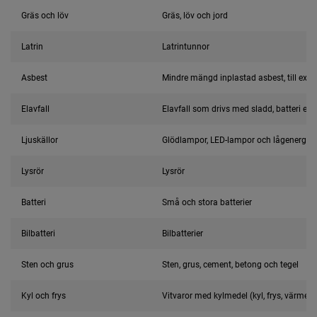
Gräs och löv
Gräs, löv och jord
Latrin
Latrintunnor
Asbest
Mindre mängd inplastad asbest, till exemp
Elavfall
Elavfall som drivs med sladd, batteri eller
Ljuskällor
Glödlampor, LED-lampor och lågenergil
Lysrör
Lysrör
Batteri
Små och stora batterier
Bilbatteri
Bilbatterier
Sten och grus
Sten, grus, cement, betong och tegel
Kyl och frys
Vitvaror med kylmedel (kyl, frys, värme