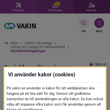
4
Felanmälan
Driftstörningar
Mina sidor
Sök
Meny
Start
Vatten och avlopp
Vatten och avlopp för verksamheter
Sprinkleranläggningar
Skriv ut
Sprinkleranläggningar
Vi använder kakor (cookies)
Vårt uppdrag är att leverera dricksvatten 
På vakin.se använder vi kakor för att webbplatsen ska
för normal hushållsanvändning. Det 
fungera på ett bra sätt för dig. Genom att godkänna
innebär att vi är mycket restriktiva med 
samtycker du till användningen av alla kakor. Du kan också
välja att anpassa vilka kakor som får användas genom att
att ansluta sprinkler till den allmänna 
klicka på inställningar.