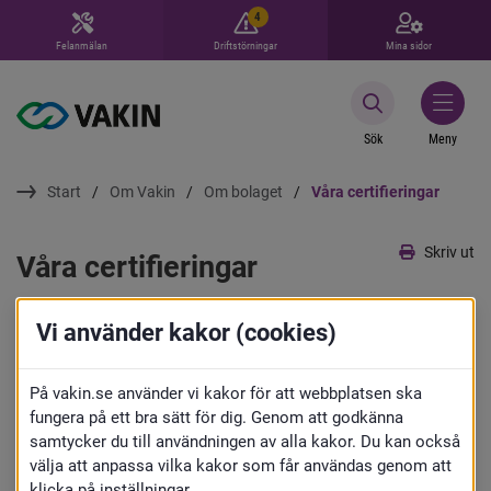
4
Felanmälan
Driftstörningar
Mina sidor
Sök
Meny
Start
Om Vakin
Om bolaget
Våra certifieringar
Skriv ut
Våra certifieringar
Vakin är miljöcertifierade enligt ISO 
Vi använder kakor (cookies)
14001, arbetsmiljöcertifierade enligt ISO 
På vakin.se använder vi kakor för att webbplatsen ska
45001 och kvalitetscertifierade enligt 
fungera på ett bra sätt för dig. Genom att godkänna
ISO 9001.
samtycker du till användningen av alla kakor. Du kan också
välja att anpassa vilka kakor som får användas genom att
klicka på inställningar.