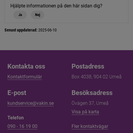
Hjälpte informationen på den här sidan dig?
Ja
Nej
Senast uppdaterad:
2025-06-10
Kontakta oss
Kontakta oss
Postadress
Kontaktformulär
Box 4038, 904 02 Umeå
E-post
Besöksadress
kundservice@vakin.se
Övägen 37, Umeå
Länk till annan 
Visa på karta
Telefon
090 - 16 19 00
Fler kontaktvägar