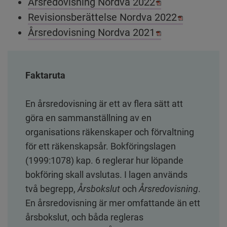
Pdf, 556 kB, öp
Årsredovisning Nordva 2022
Pdf, 383.8
Revisionsberättelse Nordva 2022
Pdf, 1.4 MB.
Årsredovisning Nordva 2021
Faktaruta
En årsredovisning är ett av flera sätt att 
göra en sammanställning av en 
organisations räkenskaper och förvaltning 
för ett räkenskapsår. Bokföringslagen 
(1999:1078) kap. 6 reglerar hur löpande 
bokföring skall avslutas. I lagen används 
två begrepp, 
Årsbokslut
 och 
Årsredovisning
. 
En årsredovisning är mer omfattande än ett 
årsbokslut, och båda regleras 