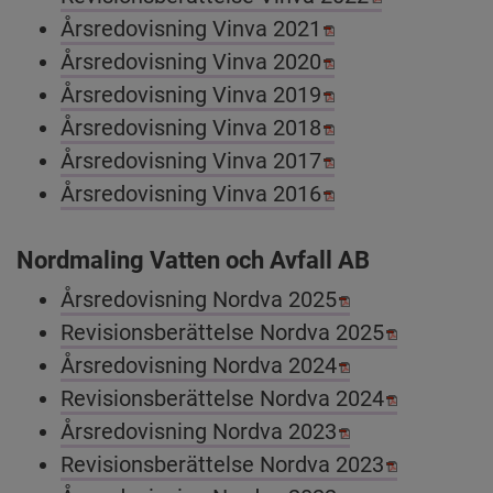
Pdf, 2.1 MB, öppn
Årsredovisning Vinva 2021
Pdf, 989.2 kB, öp
Årsredovisning Vinva 2020
Pdf, 1.2 MB, öppn
Årsredovisning Vinva 2019
Pdf, 1.1 MB, öppn
Årsredovisning Vinva 2018
Pdf, 3.6 MB, öppn
Årsredovisning Vinva 2017
Pdf, 3.4 MB, öppn
Årsredovisning Vinva 2016
Nordmaling Vatten och Avfall AB
Pdf, 1.3 MB, öp
Årsredovisning Nordva 2025
Pdf, 582.4
Revisionsberättelse Nordva 2025
Pdf, 1 MB, öppn
Årsredovisning Nordva 2024
Pdf, 779.8
Revisionsberättelse Nordva 2024
Pdf, 820.8 kB, 
Årsredovisning Nordva 2023
Pdf, 584.3
Revisionsberättelse Nordva 2023