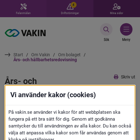
4
Felanmälan
Driftstörningar
Mina sidor
Sök
Meny
Start
Om Vakin
Om bolaget
Års- och hållbarhetsredovisning
Skriv ut
Års- och 
hållbarhetsredovisning
Vi använder kakor (cookies)
En årsredovisning är en 
På vakin.se använder vi kakor för att webbplatsen ska
fungera på ett bra sätt för dig. Genom att godkänna
sammanställning av en organisations 
samtycker du till användningen av alla kakor. Du kan också
välja att anpassa vilka kakor som får användas genom att
räkenskaper och förvaltning för ett 
klicka på inställningar.