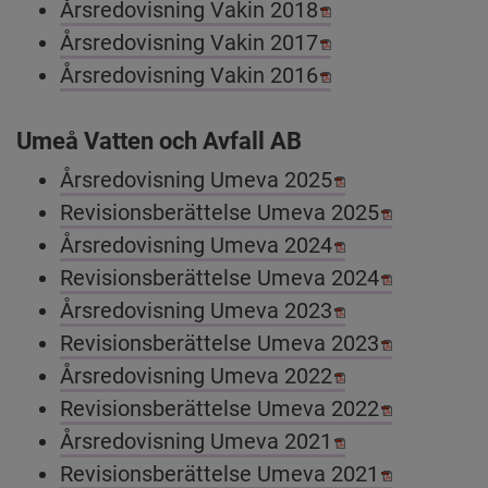
Pdf, 1.2 MB.
Årsredovisning Vakin 2018
Pdf, 4.5 MB.
Årsredovisning Vakin 2017
Pdf, 4.4 MB.
Årsredovisning Vakin 2016
Umeå Vatten och Avfall AB
Pdf, 1.5 MB, öp
Årsredovisning Umeva 2025
Pdf, 584.8
Revisionsberättelse Umeva 2025
Pdf, 1.2 MB, öp
Årsredovisning Umeva 2024
Pdf, 781.5
Revisionsberättelse Umeva 2024
Pdf, 949 kB, öp
Årsredovisning Umeva 2023
Pdf, 585.5
Revisionsberättelse Umeva 2023
Pdf, 721.1 kB.
Årsredovisning Umeva 2022
Pdf, 385.1
Revisionsberättelse Umeva 2022
Pdf, 674.5 kB.
Årsredovisning Umeva 2021
Pdf, 330.8
Revisionsberättelse Umeva 2021