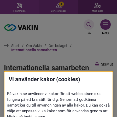
4
Felanmälan
Driftstörningar
Mina sidor
Sök
Meny
Start
Om Vakin
Om bolaget
Internationella samarbeten
Skriv ut
Internationella samarbeten
Vi använder kakor (cookies)
Vi delar med oss av vår kompetens 
regionalt, nationellt och internationellt, i 
På vakin.se använder vi kakor för att webbplatsen ska
fungera på ett bra sätt för dig. Genom att godkänna
syfte att tillsammans bygga det hållbara 
samtycker du till användningen av alla kakor. Du kan också
samhället och uppfylla de globala 
välja att anpassa vilka kakor som får användas genom att
klicka på inställningar.