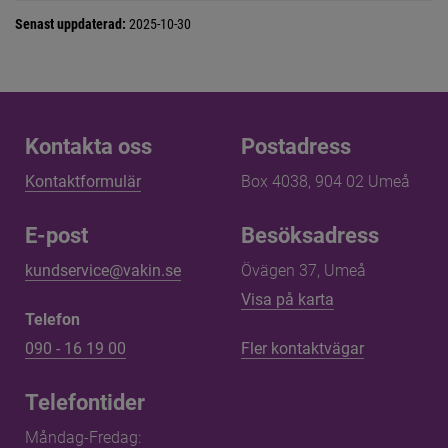
Senast uppdaterad:
2025-10-30
Kontakta oss
Kontakta oss
Postadress
Kontaktformulär
Box 4038, 904 02 Umeå
E-post
Besöksadress
kundservice@vakin.se
Övägen 37, Umeå
Länk till annan 
Visa på karta
Telefon
090 - 16 19 00
Fler kontaktvägar
Telefontider
Måndag-Fredag: 